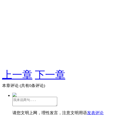
上一章
下一章
本章评论
(共有0条评论)
请您文明上网，理性发言，注意文明用语
发表评论