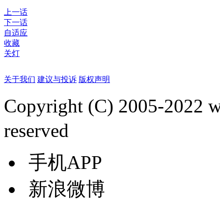
上一话
下一话
自适应
收藏
关灯
关于我们
建议与投诉
版权声明
Copyright (C) 2005-2022
reserved
手机APP
新浪微博