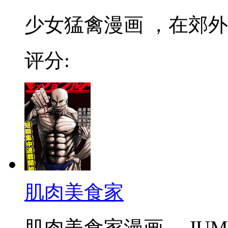
少女猛禽漫画 ，在郊外的
评分:
肌肉美食家
肌肉美食家漫画 ，JUM