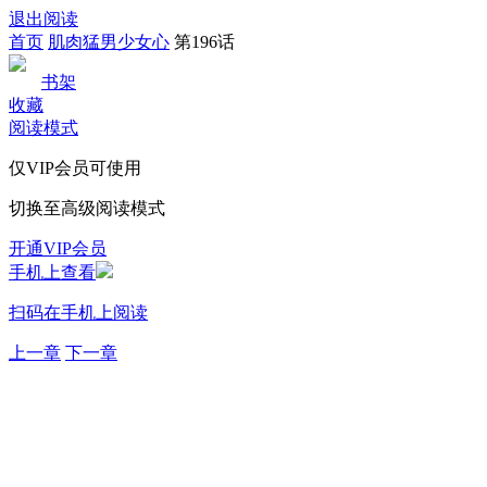
退出阅读
首页
肌肉猛男少女心
第196话
书架
收藏
阅读模式
仅VIP会员可使用
切换至高级阅读模式
开通VIP会员
手机上查看
扫码在手机上阅读
上一章
下一章