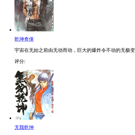
乾坤奇侠
宇宙在无始之前由无动而动，巨大的爆炸令不动的无极变..
评分:
无我乾坤