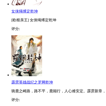
女侠绳缚定乾坤
[欧根亲王] 女侠绳缚定乾坤
评分:
霹雳英雄战纪之罗网乾坤
骑鹿之崎路，路不平，鹿颠行，人心难安定。霹雳新章，..
评分: