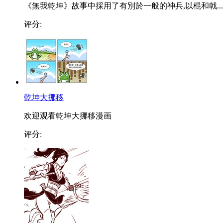
《無我乾坤》故事中採用了有別於一般的神兵,以棍和戟...
评分:
乾坤大挪移
欢迎观看乾坤大挪移漫画
评分: