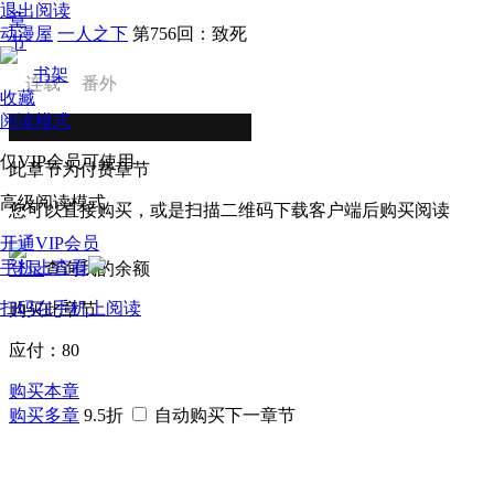
退出阅读
章
动漫屋
一人之下
第756回：致死
节
书架
连载
番外
收藏
阅读模式
仅VIP会员可使用
此章节为付费章节
高级阅读模式
您可以直接购买，或是扫描二维码下载客户端后购买阅读
开通VIP会员
手机上查看
登录
查询我的余额
扫码在手机上阅读
购买此章节
应付：
80
购买本章
购买多章
9.5折
自动购买下一章节