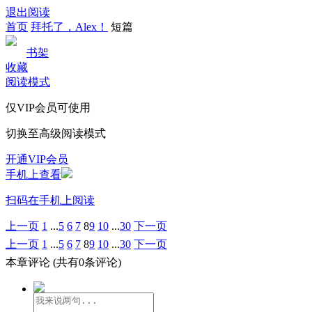
退出阅读
首页
拜托了，Alex！
短篇
书架
收藏
阅读模式
仅VIP会员可使用
切换至高级阅读模式
开通VIP会员
手机上查看
扫码在手机上阅读
上一页
1
...
5
6
7
8
9
10
...
30
下一页
上一页
1
...
5
6
7
8
9
10
...
30
下一页
本章评论
(共有0条评论)