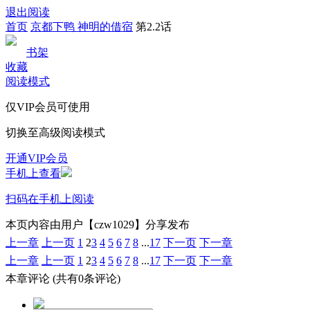
退出阅读
首页
京都下鸭 神明的借宿
第2.2话
书架
收藏
阅读模式
仅VIP会员可使用
切换至高级阅读模式
开通VIP会员
手机上查看
扫码在手机上阅读
本页内容由用户【czw1029】分享发布
上一章
上一页
1
2
3
4
5
6
7
8
...
17
下一页
下一章
上一章
上一页
1
2
3
4
5
6
7
8
...
17
下一页
下一章
本章评论
(共有0条评论)