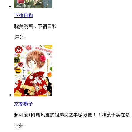
下宿日和
耽美漫画，下宿日和
评分:
京都鹿子
超可爱+附庸风雅的姐弟恋故事嗷嗷嗷！！和菓子实在是..
评分: