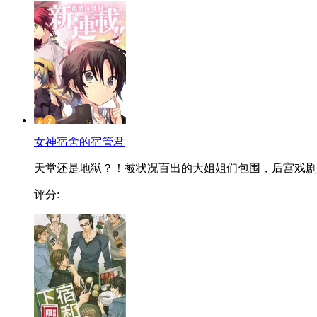
女神宿舍的宿管君
天堂还是地狱？！被状况百出的大姐姐们包围，后宫戏剧..
评分: