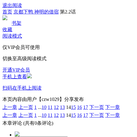
退出阅读
首页
京都下鸭 神明的借宿
第2.2话
书架
收藏
阅读模式
仅VIP会员可使用
切换至高级阅读模式
开通VIP会员
手机上查看
扫码在手机上阅读
本页内容由用户【czw1029】分享发布
上一章
上一页
1
...
10
11
12
13
14
15
16
17
下一页
下一章
上一章
上一页
1
...
10
11
12
13
14
15
16
17
下一页
下一章
本章评论
(共有0条评论)