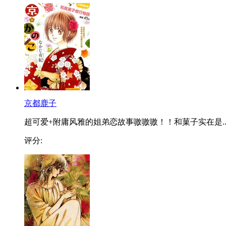
京都鹿子
超可爱+附庸风雅的姐弟恋故事嗷嗷嗷！！和菓子实在是..
评分: