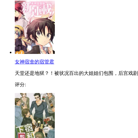
女神宿舍的宿管君
天堂还是地狱？！被状况百出的大姐姐们包围，后宫戏剧..
评分: