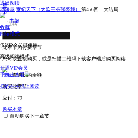
退出阅读
章
动漫屋
宦妃天下（太监王爷强娶我）
第456回：大结局
节
书架
连载
收藏
阅读模式
仅VIP会员可使用
此章节为付费章节
高级阅读模式
您可以直接购买，或是扫描二维码下载客户端后购买阅读
开通VIP会员
手机上查看
登录
查询我的余额
扫码在手机上阅读
购买此章节
应付：
79
购买本章
自动购买下一章节