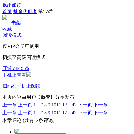
退出阅读
首页
魅魔代刑者
第57话
书架
收藏
阅读模式
仅VIP会员可使用
切换至高级阅读模式
开通VIP会员
手机上查看
扫码在手机上阅读
本页内容由用户【叛变】分享发布
上一章
上一页
1
...
7
8
9
10
11
12
...
42
下一页
下一章
上一章
上一页
1
...
7
8
9
10
11
12
...
42
下一页
下一章
本章评论
(共有13条评论)