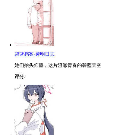
碧蓝档案-透明日志
她们抬头仰望，这片澄澈青春的碧蓝天空
评分: