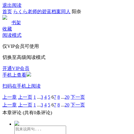
退出阅读
首页
らくら老师的碧蓝档案同人
阳奈
书架
收藏
阅读模式
仅VIP会员可使用
切换至高级阅读模式
开通VIP会员
手机上查看
扫码在手机上阅读
上一章
上一页
1
...
3
4
5
6
7
8
...
20
下一页
上一章
上一页
1
...
3
4
5
6
7
8
...
20
下一页
本章评论
(共有0条评论)