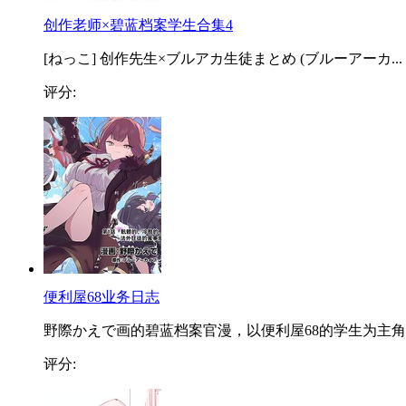
创作老师×碧蓝档案学生合集4
[ねっこ] 创作先生×ブルアカ生徒まとめ (ブルーアーカ...
评分:
便利屋68业务日志
野際かえで画的碧蓝档案官漫，以便利屋68的学生为主角..
评分: