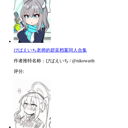
びばえいち老师的碧蓝档案同人合集
作者推特名称：びばえいち / @nikowarih
评分: