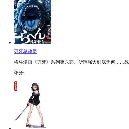
刃牙总动员
格斗漫画《刃牙》系列第六部。所谓强大到底为何……战..
评分: