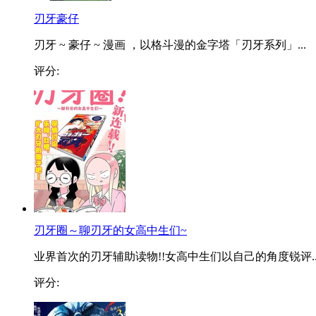
刃牙豪仔
刃牙 ~ 豪仔 ~ 漫画 ，以格斗漫的金字塔「刃牙系列」...
评分:
刃牙圈～聊刃牙的女高中生们~
业界首次的刃牙辅助读物!!女高中生们以自己的角度锐评..
评分: