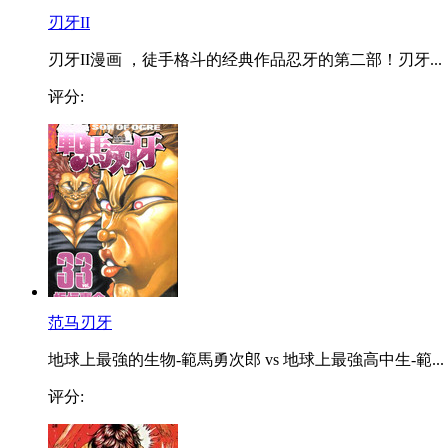
刃牙II
刃牙II漫画 ，徒手格斗的经典作品忍牙的第二部！刃牙...
评分:
范马刃牙
地球上最強的生物-範馬勇次郎 vs 地球上最強高中生-範...
评分: