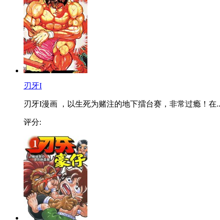
刃牙I
刃牙I漫画 ，以生死为赌注的地下擂台赛，非常过瘾！在..
评分: