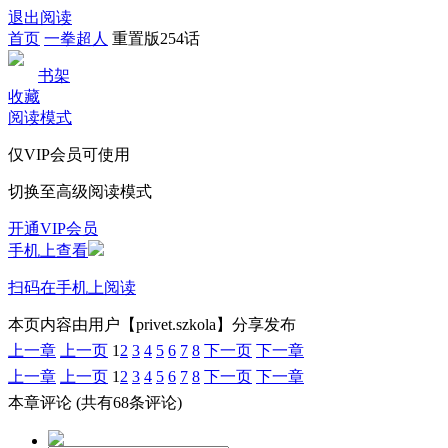
退出阅读
首页
一拳超人
重置版254话
书架
收藏
阅读模式
仅VIP会员可使用
切换至高级阅读模式
开通VIP会员
手机上查看
扫码在手机上阅读
本页内容由用户【privet.szkola】分享发布
上一章
上一页
1
2
3
4
5
6
7
8
下一页
下一章
上一章
上一页
1
2
3
4
5
6
7
8
下一页
下一章
本章评论
(共有68条评论)