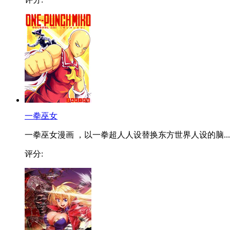
一拳巫女
一拳巫女漫画 ，以一拳超人人设替换东方世界人设的脑...
评分: