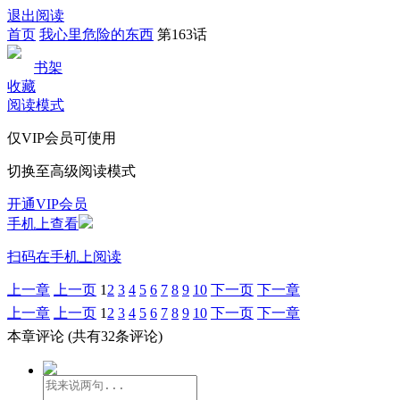
退出阅读
首页
我心里危险的东西
第163话
书架
收藏
阅读模式
仅VIP会员可使用
切换至高级阅读模式
开通VIP会员
手机上查看
扫码在手机上阅读
上一章
上一页
1
2
3
4
5
6
7
8
9
10
下一页
下一章
上一章
上一页
1
2
3
4
5
6
7
8
9
10
下一页
下一章
本章评论
(共有32条评论)