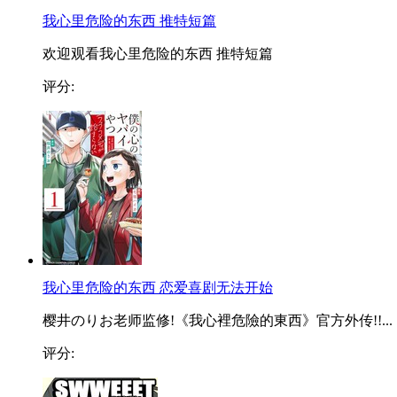
我心里危险的东西 推特短篇
欢迎观看我心里危险的东西 推特短篇
评分:
我心里危险的东西 恋爱喜剧无法开始
樱井のりお老师监修!《我心裡危險的東西》官方外传!!...
评分: