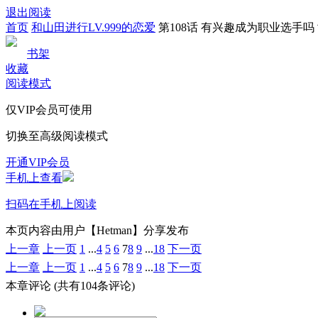
退出阅读
首页
和山田进行LV.999的恋爱
第108话 有兴趣成为职业选手吗
书架
收藏
阅读模式
仅VIP会员可使用
切换至高级阅读模式
开通VIP会员
手机上查看
扫码在手机上阅读
本页内容由用户【Hetman】分享发布
上一章
上一页
1
...
4
5
6
7
8
9
...
18
下一页
上一章
上一页
1
...
4
5
6
7
8
9
...
18
下一页
本章评论
(共有104条评论)