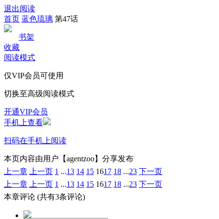
退出阅读
首页
蓝色琉璃
第47话
书架
收藏
阅读模式
仅VIP会员可使用
切换至高级阅读模式
开通VIP会员
手机上查看
扫码在手机上阅读
本页内容由用户【agentzoo】分享发布
上一章
上一页
1
...
13
14
15
16
17
18
...
23
下一页
上一章
上一页
1
...
13
14
15
16
17
18
...
23
下一页
本章评论
(共有3条评论)