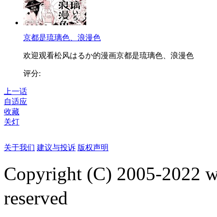
京都是琉璃色、浪漫色
欢迎观看松风はるか的漫画京都是琉璃色、浪漫色
评分:
上一话
自适应
收藏
关灯
关于我们
建议与投诉
版权声明
Copyright (C) 2005-2022
reserved