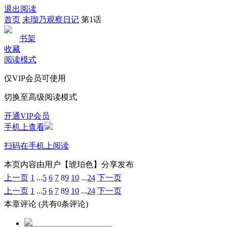
退出阅读
首页
未瑠乃观察日记
第1话
书架
收藏
阅读模式
仅VIP会员可使用
切换至高级阅读模式
开通VIP会员
手机上查看
扫码在手机上阅读
本页内容由用户【琥珀色】分享发布
上一页
1
...
5
6
7
8
9
10
...
24
下一页
上一页
1
...
5
6
7
8
9
10
...
24
下一页
本章评论
(共有0条评论)