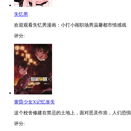
失忆男
欢迎观看失忆男漫画：小打小闹职场男温馨都市情感戏
评分:
黄昏少女X记忆丧失
这个校舍修建在禁忌的土地上，面对恶灵作祟，人们恐惧..
评分: