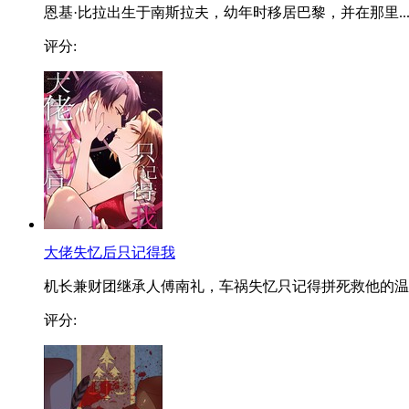
恩基·比拉出生于南斯拉夫，幼年时移居巴黎，并在那里..
评分:
大佬失忆后只记得我
机长兼财团继承人傅南礼，车祸失忆只记得拼死救他的温..
评分: