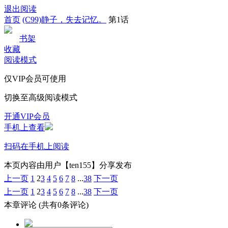
退出阅读
首页
(C99)静子，失去记忆。
第1话
书架
收藏
阅读模式
仅VIP会员可使用
切换至高级阅读模式
开通VIP会员
手机上查看
扫码在手机上阅读
本页内容由用户【ten155】分享发布
上一页
1
2
3
4
5
6
7
8
...
38
下一页
上一页
1
2
3
4
5
6
7
8
...
38
下一页
本章评论
(共有0条评论)