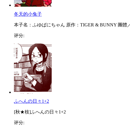
冬天的小兔子
本子名：ふゆばにちゃん 原作：TIGER & BUNNY 團體／.
评分:
ふへんの日々1+2
[秋★枝]ふへんの日々1+2
评分: