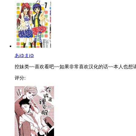
あゆまゆ
控妹类~~喜欢看吧~~如果非常喜欢汉化的话~~本人也想请.
评分: