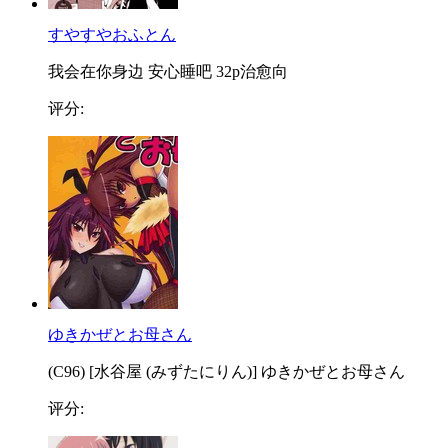
すやすやおふとん
我会在你身边 安心睡吧 32p治愈向
评分:
ゆきかぜとお母さん
(C96) [水谷屋 (みずたにりん)] ゆきかぜとお母さん
评分: