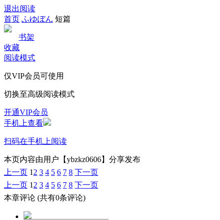
退出阅读
首页
ふゆぼん
短篇
书架
收藏
阅读模式
仅VIP会员可使用
切换至高级阅读模式
开通VIP会员
手机上查看
扫码在手机上阅读
本页内容由用户【ybzkz0606】分享发布
上一页
1
2
3
4
5
6
7
8
下一页
上一页
1
2
3
4
5
6
7
8
下一页
本章评论
(共有0条评论)