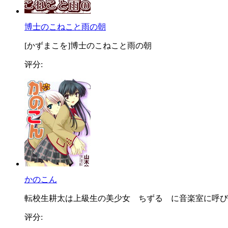
博士のこねこと雨の朝
[かずまこを]博士のこねこと雨の朝
评分:
かのこん
転校生耕太は上級生の美少女 ちずる に音楽室に呼び..
评分: