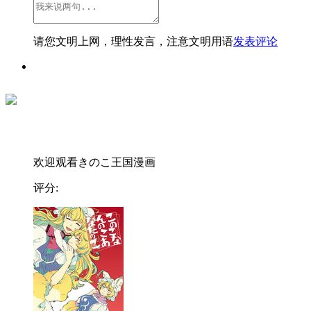
请您文明上网，理性发言，注意文明用语
发表评论
欢迎观看きのこ王国漫画
评分: