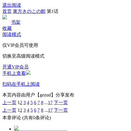
退出阅读
首页
東方きのこの館
第1话
书架
收藏
阅读模式
仅VIP会员可使用
切换至高级阅读模式
开通VIP会员
手机上查看
扫码在手机上阅读
本页内容由用户【gezud】分享发布
上一页
1
2
3
4
5
6
7
8
...
17
下一页
上一页
1
2
3
4
5
6
7
8
...
17
下一页
本章评论
(共有0条评论)