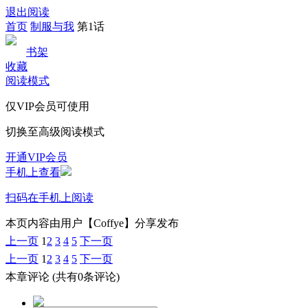
退出阅读
首页
制服与我
第1话
书架
收藏
阅读模式
仅VIP会员可使用
切换至高级阅读模式
开通VIP会员
手机上查看
扫码在手机上阅读
本页内容由用户【Coffye】分享发布
上一页
1
2
3
4
5
下一页
上一页
1
2
3
4
5
下一页
本章评论
(共有0条评论)