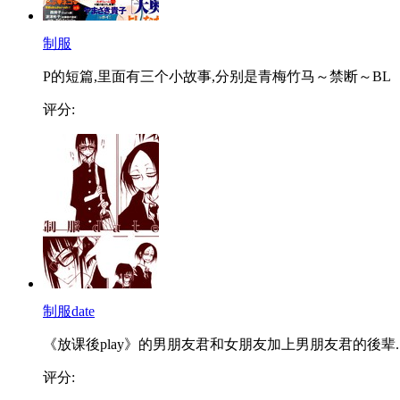
制服
P的短篇,里面有三个小故事,分别是青梅竹马～禁断～BL
评分:
制服date
《放课後play》的男朋友君和女朋友加上男朋友君的後辈..
评分: