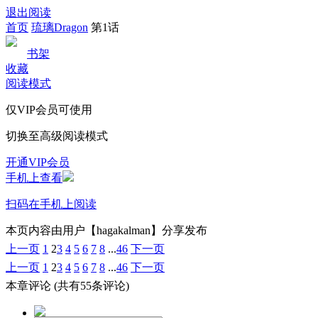
退出阅读
首页
琉璃Dragon
第1话
书架
收藏
阅读模式
仅VIP会员可使用
切换至高级阅读模式
开通VIP会员
手机上查看
扫码在手机上阅读
本页内容由用户【hagakalman】分享发布
上一页
1
2
3
4
5
6
7
8
...
46
下一页
上一页
1
2
3
4
5
6
7
8
...
46
下一页
本章评论
(共有55条评论)