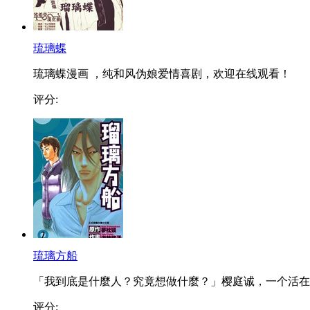
琉璃蝶
琉璃蝶漫画 ，纯和风伪娘爱情喜剧，欢迎在线观看！
评分:
琉璃方船
「我到底是什麼人？究竟想做什麼？」樱庭诚，一个活在..
评分: