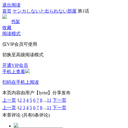
退出阅读
首页
ケンカしないと出られない部屋
第1话
书架
收藏
阅读模式
仅VIP会员可使用
切换至高级阅读模式
开通VIP会员
手机上查看
扫码在手机上阅读
本页内容由用户【lyrist】分享发布
上一页
1
2
3
4
5
6
7
8
...
11
下一页
上一页
1
2
3
4
5
6
7
8
...
11
下一页
本章评论
(共有0条评论)