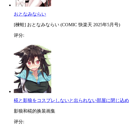
おとなみならい
[楝蛙] おとなみならい (COMIC 快楽天 2025年5月号)
评分:
椛と影狼をコスプレしないと出られない部屋に閉じ込め
影狼和椛的换装画集
评分: