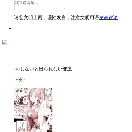
请您文明上网，理性发言，注意文明用语
发表评论
○○しないと出られない部屋
评分: