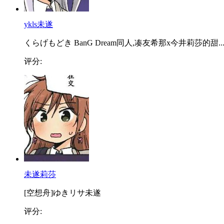
ykls未遂
くらげもどき BanG Dream同人,凑友希那x今井莉莎的甜..
评分:
未遂莉莎
[空想舟]ゆきリサ未遂
评分: