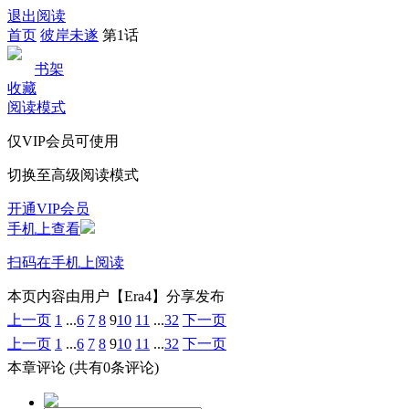
退出阅读
首页
彼岸未遂
第1话
书架
收藏
阅读模式
仅VIP会员可使用
切换至高级阅读模式
开通VIP会员
手机上查看
扫码在手机上阅读
本页内容由用户【Era4】分享发布
上一页
1
...
6
7
8
9
10
11
...
32
下一页
上一页
1
...
6
7
8
9
10
11
...
32
下一页
本章评论
(共有0条评论)