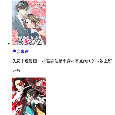
失恋未遂
失恋未遂漫画 ，小宫静佳是个身材有点肉肉的32岁上班...
评分: