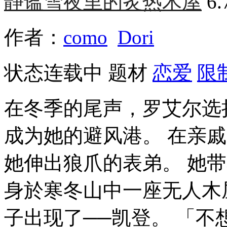
静谧雪夜里的炙热木屋
6
作者：
como
Dori
状态
连载中
题材
恋爱
限
在冬季的尾声，罗艾尔选
成为她的避风港。 在亲
她伸出狼爪的表弟。 她
身於寒冬山中一座无人木
子出现了──凯登。 「