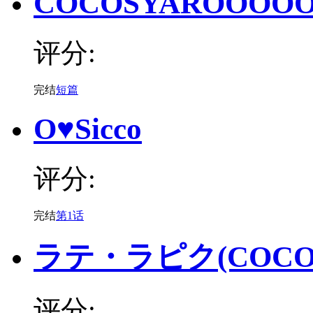
COCOSYAROOOOO!!
评分:
完结
短篇
O♥Sicco
评分:
完结
第1话
ラテ・ラピク(COCO
评分: