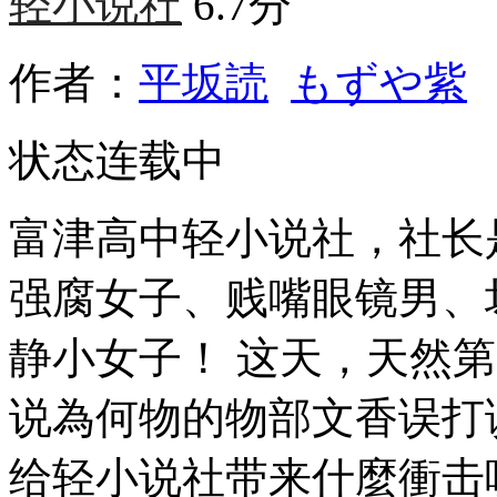
轻小说社
6.7分
作者：
平坂読
もずや紫
状态
连载中
富津高中轻小说社，社长
强腐女子、贱嘴眼镜男、
静小女子！ 这天，天然
说為何物的物部文香误打
给轻小说社带来什麼衝击