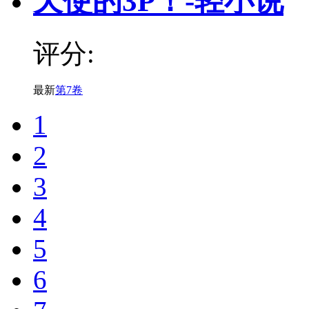
天使的3P！-轻小说
评分:
最新
第7卷
1
2
3
4
5
6