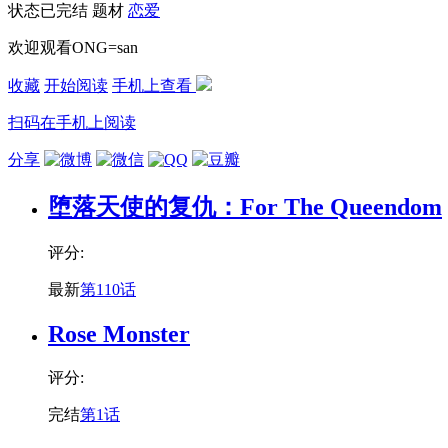
状态
已完结
题材
恋爱
欢迎观看ONG=san
收藏
开始阅读
手机上查看
扫码在手机上阅读
分享
堕落天使的复仇：For The Queendom
评分:
最新
第110话
Rose Monster
评分:
完结
第1话