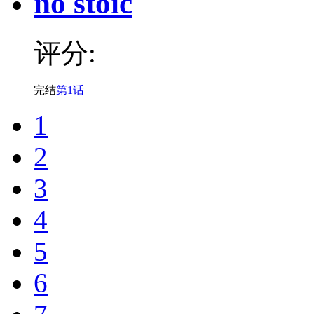
no stoic
评分:
完结
第1话
1
2
3
4
5
6