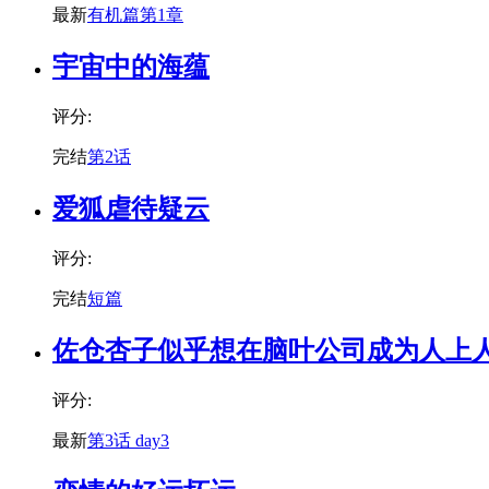
最新
有机篇第1章
宇宙中的海蕴
评分:
完结
第2话
爱狐虐待疑云
评分:
完结
短篇
佐仓杏子似乎想在脑叶公司成为人上
评分:
最新
第3话 day3