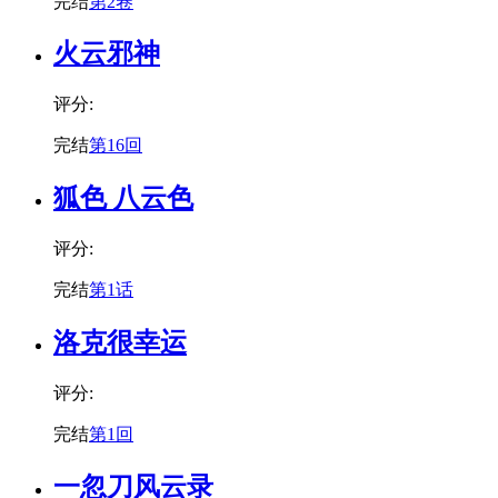
完结
第2卷
火云邪神
评分:
完结
第16回
狐色 八云色
评分:
完结
第1话
洛克很幸运
评分:
完结
第1回
一忽刀风云录