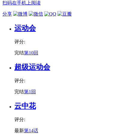
扫码在手机上阅读
分享
运动会
评分:
完结
第10回
超级运动会
评分:
完结
第1回
云中花
评分:
最新
第14话