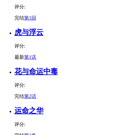
评分:
完结
第1回
虎与浮云
评分:
最新
第1话
花与命运中毒
评分:
完结
第2话
运命之华
评分: