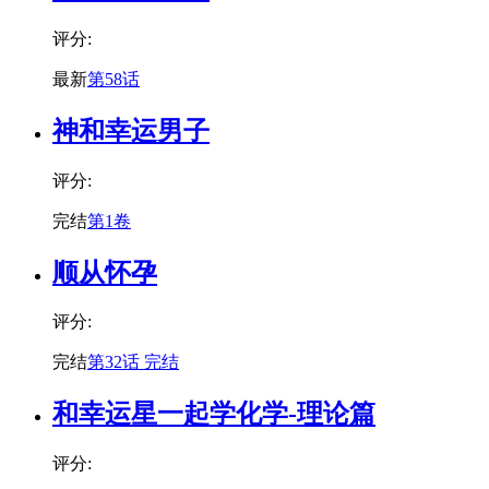
评分:
最新
第58话
神和幸运男子
评分:
完结
第1卷
顺从怀孕
评分:
完结
第32话 完结
和幸运星一起学化学-理论篇
评分: