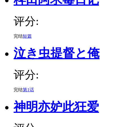
评分:
完结
短篇
泣き虫提督と俺
评分:
完结
第1话
神明亦妒此狂爱