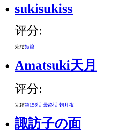
sukisukiss
评分:
完结
短篇
Amatsuki天月
评分:
完结
第156话 最终话 朝月夜
諏訪子の面