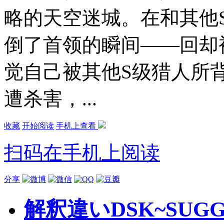
略的天空迷城。在和其他
倒了首领的瞬间——回却
觉自己被其他S级猎人所
遭杀害，...
收藏
开始阅读
手机上查看
扫码在手机上阅读
分享
解釈違いDSK~SUGGOI