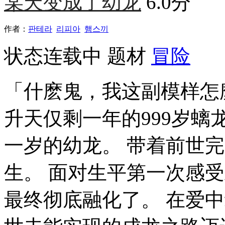
某天变成了幼龙
6.0分
作者：
판테라
리피아
햄스끼
状态
连载中
题材
冒险
「什麽鬼，我这副模样怎
升天仅剩一年的999岁
一岁的幼龙。 带着前世
生。 面对生平第一次感
最终彻底融化了。 在爱