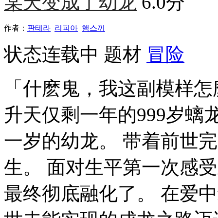
某天变成了幼龙
6.0分
作者：
판테라
리피아
햄스끼
状态
连载中
题材
冒险
「什麽鬼，我这副模样怎
升天仅剩一年的999岁
一岁的幼龙。 带着前世
生。 面对生平第一次感
最终彻底融化了。 在爱