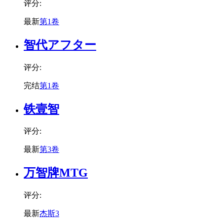
评分:
最新
第1卷
智代アフター
评分:
完结
第1卷
铁壹智
评分:
最新
第3卷
万智牌MTG
评分:
最新
杰斯3