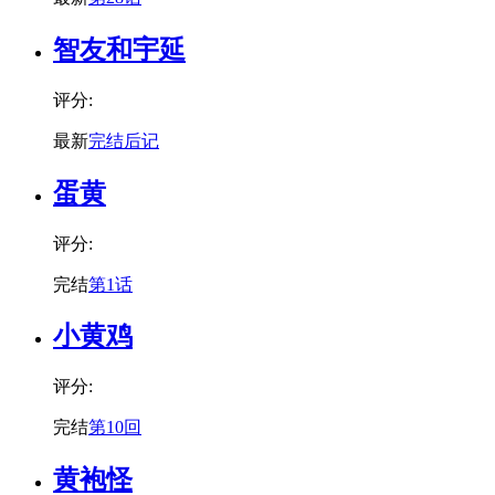
智友和宇延
评分:
最新
完结后记
蛋黄
评分:
完结
第1话
小黄鸡
评分:
完结
第10回
黄袍怪