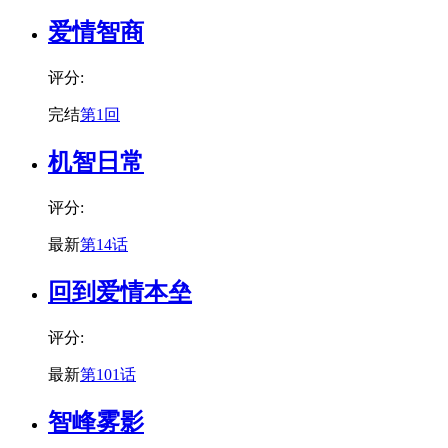
爱情智商
评分:
完结
第1回
机智日常
评分:
最新
第14话
回到爱情本垒
评分:
最新
第101话
智峰雾影