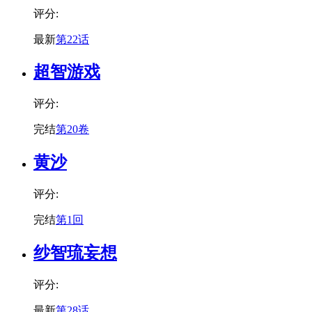
评分:
最新
第22话
超智游戏
评分:
完结
第20卷
黄沙
评分:
完结
第1回
纱智琉妄想
评分:
最新
第28话