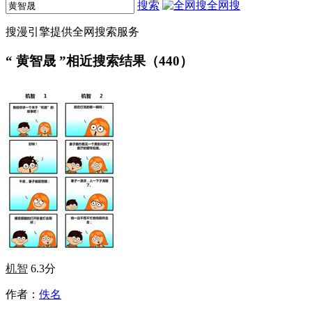
搜索
全网搜
搜漫引擎提供全网搜索服务
“
黄智晟
”相近搜索结果（440）
机智
6.3分
作者：
佚名