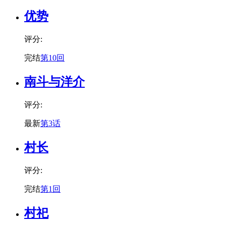
优势
评分:
完结
第10回
南斗与洋介
评分:
最新
第3话
村长
评分:
完结
第1回
村祀