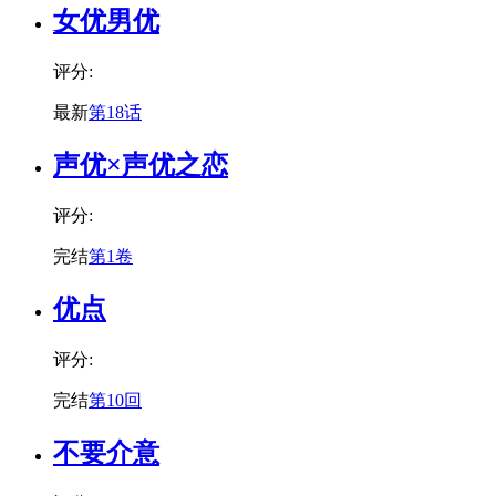
女优男优
评分:
最新
第18话
声优×声优之恋
评分:
完结
第1卷
优点
评分:
完结
第10回
不要介意