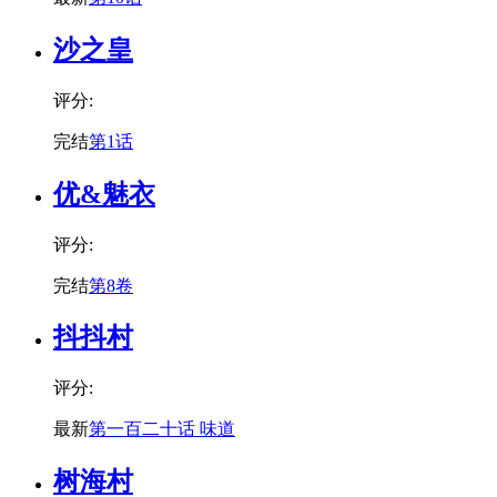
沙之皇
评分:
完结
第1话
优&魅衣
评分:
完结
第8卷
抖抖村
评分:
最新
第一百二十话 味道
树海村