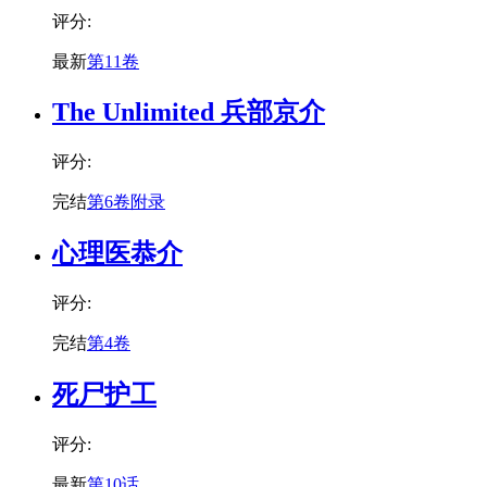
评分:
最新
第11卷
The Unlimited 兵部京介
评分:
完结
第6卷附录
心理医恭介
评分:
完结
第4卷
死尸护工
评分:
最新
第10话