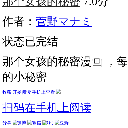
那个女孩的秘密
7.0分
作者：
菅野マナミ
状态
已完结
那个女孩的秘密漫画 ，
的小秘密
收藏
开始阅读
手机上查看
扫码在手机上阅读
分享