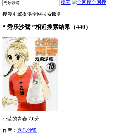
搜索
全网搜
搜漫引擎提供全网搜索服务
“
秀乐沙鹭
”相近搜索结果（440）
小莹的青春
7.0分
作者：
秀乐沙鹭