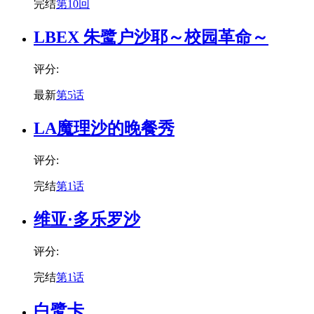
完结
第10回
LBEX 朱鹭户沙耶～校园革命～
评分:
最新
第5话
LA魔理沙的晚餐秀
评分:
完结
第1话
维亚·多乐罗沙
评分:
完结
第1话
白鹭卡