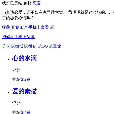
状态
已完结
题材
恋爱
与其谈恋爱，还不如在家里睡大觉。 萤明明就是这么想的……
了的恋爱心情吗？
收藏
开始阅读
手机上查看
扫码在手机上阅读
分享
心的水滴
评分:
完结
第2卷
爱的素描
评分:
完结
第4卷