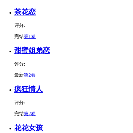
茶花恋
评分:
完结
第1卷
甜蜜姐弟恋
评分:
最新
第2卷
疯狂情人
评分:
完结
第2卷
花花女孩