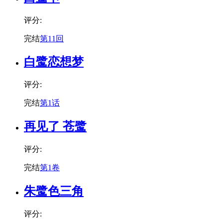
评分:
完结
第11回
白鹭恋想梦
评分:
完结
第1话
再见了 苍鹭
评分:
完结
第1卷
朱鹭色三角
评分: