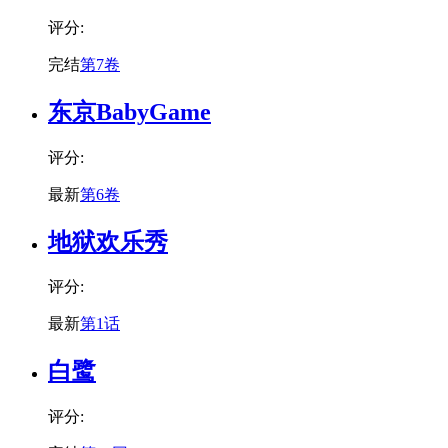
评分:
完结
第7卷
东京BabyGame
评分:
最新
第6卷
地狱欢乐秀
评分:
最新
第1话
白鹭
评分: