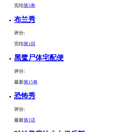
完结
第5卷
布兰秀
评分:
完结
第1回
黑鹭尸体宅配便
评分:
最新
第15卷
恐怖秀
评分:
最新
第1话