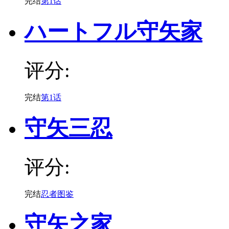
完结
第1话
ハートフル守矢家
评分:
完结
第1话
守矢三忍
评分:
完结
忍者图鉴
守矢之家