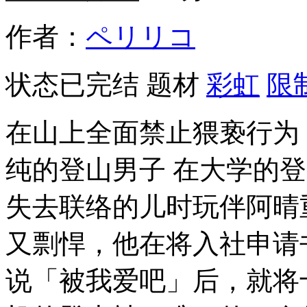
作者：
ペリリコ
状态
已完结
题材
彩虹
限
在山上全面禁止猥亵行为
纯的登山男子 在大学的
失去联络的儿时玩伴阿晴
又剽悍，他在将入社申请
说「被我爱吧」后，就将