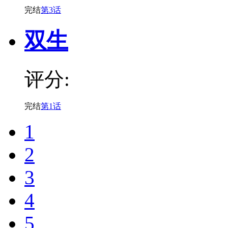
完结
第3话
双生
评分:
完结
第1话
1
2
3
4
5