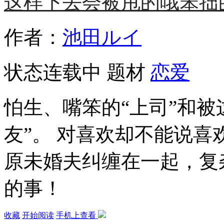
这样下去会被甩的哦笨拙
作者：
池田ルイ
状态
连载中
题材
恋爱
怕生、嘴笨的“上司”和被
友”。 对喜欢却不能说
原未婚夫纠缠在一起，复
的事！
收藏
开始阅读
手机上查看