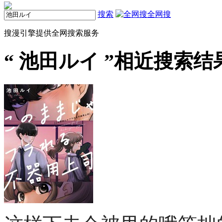
搜索
全网搜
搜漫引擎提供全网搜索服务
“
池田ルイ
”相近搜索结果