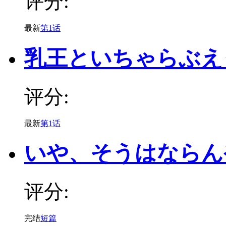
评分:
最新
第1话
乳王といちゃらぶえ
评分:
最新
第1话
いや、そうはならん
评分:
完结
短篇