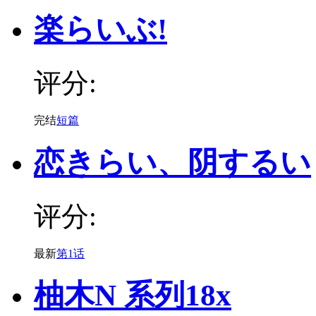
楽らいぶ!
评分:
完结
短篇
恋きらい、阴するい
评分:
最新
第1话
柚木N 系列18x