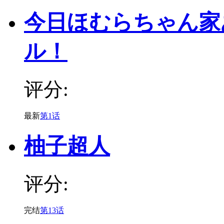
今日ほむらちゃん家
ル！
评分:
最新
第1话
柚子超人
评分:
完结
第13话