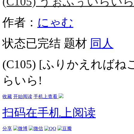
(C105) うぉふぅいらいら!
作者：
にゃむ
状态
已完结
题材
同人
(C105) [ふりかえれば
らいら!
收藏
开始阅读
手机上查看
扫码在手机上阅读
分享