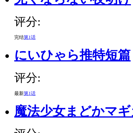
评分:
完结
第1话
にいひゃら推特短篇
评分:
最新
第1话
魔法少女まどかマギ