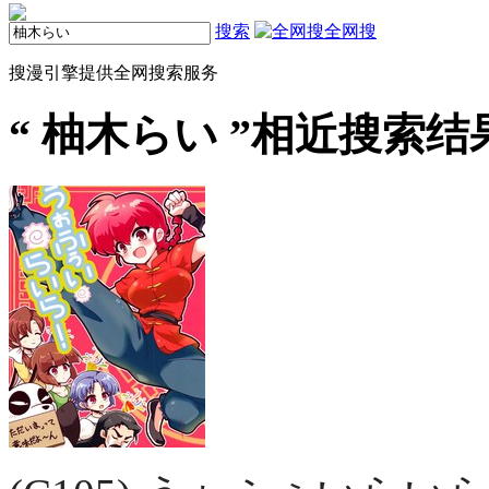
搜索
全网搜
搜漫引擎提供全网搜索服务
“
柚木らい
”相近搜索结果