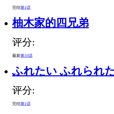
完结
第1话
柚木家的四兄弟
评分:
最新
第33话
ふれたい ふれられ
评分:
完结
第1话