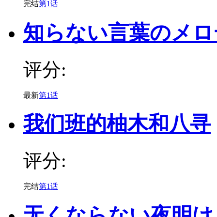
完结
第1话
知らない言葉のメロ
评分:
最新
第1话
我们班的柚木和八寻
评分:
完结
第1话
无くならない夜明け