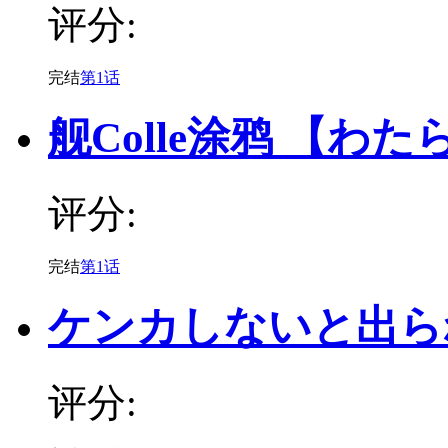
评分:
完结
第1话
舰Colle涂鸦 【わた
评分:
完结
第1话
ケンカしないと出ら
评分: