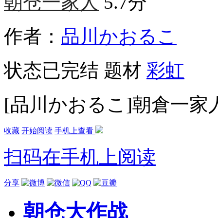
朝仓一家人
5.7分
作者：
品川かおるこ
状态
已完结
题材
彩虹
[品川かおるこ]朝倉一家
收藏
开始阅读
手机上查看
扫码在手机上阅读
分享
朝仓大作战