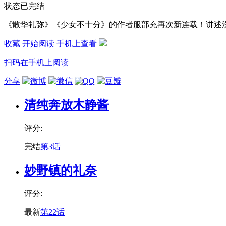
状态
已完结
《散华礼弥》《少女不十分》的作者服部充再次新连载！讲述
收藏
开始阅读
手机上查看
扫码在手机上阅读
分享
清纯奔放木静酱
评分:
完结
第3话
妙野镇的礼奈
评分:
最新
第22话