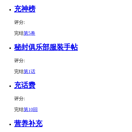
充神榜
评分:
完结
第5卷
秘封俱乐部服装手帖
评分:
完结
第1话
充话费
评分:
完结
第10回
营养补充