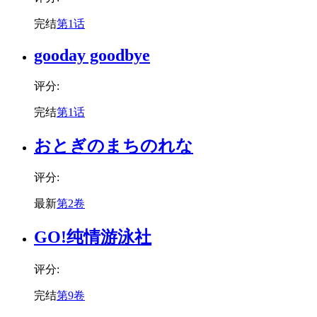
完结
第1话
gooday goodbye
评分:
完结
第1话
おとぎのまちのれな
评分:
最新
第2卷
GO!纯情游泳社
评分:
完结
第9卷