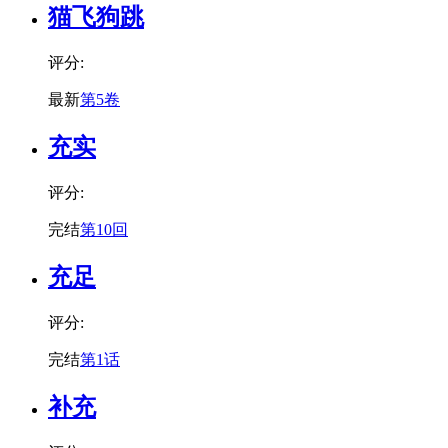
猫飞狗跳
评分:
最新
第5卷
充实
评分:
完结
第10回
充足
评分:
完结
第1话
补充