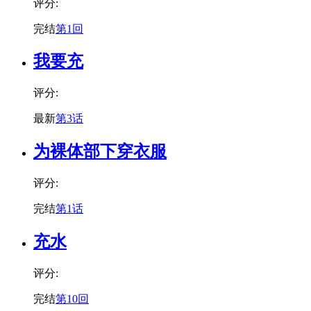
评分:
完结
第1回
我要充
评分:
最新
第3话
为裸体部下穿衣服
评分:
完结
第1话
充水
评分:
完结
第10回