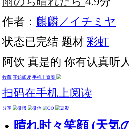
雨のち晴れたら
4.9分
作者：
麒麟／イチミヤ
状态
已完结
题材
彩虹
阿饮 真是的 你有认真听
收藏
开始阅读
手机上查看
扫码在手机上阅读
分享
晴れ时々笑顔 (天気の