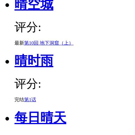
晴空城
评分:
最新
第10回 地下洞窟（上）
晴时雨
评分:
完结
第1话
每日晴天