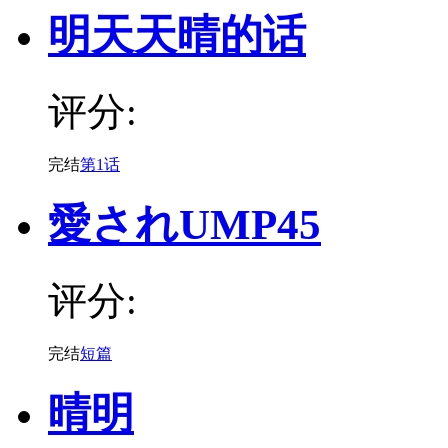
明天天晴的话
评分:
完结
第1话
愛されUMP45
评分:
完结
短篇
晴明