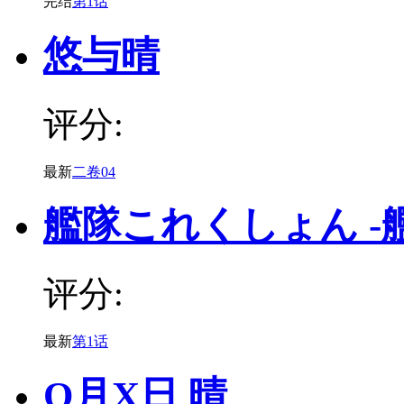
完结
第1话
悠与晴
评分:
最新
二卷04
艦隊これくしょん -
评分:
最新
第1话
O月X日 晴