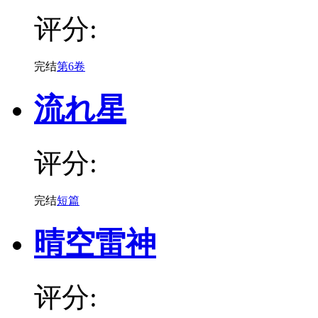
评分:
完结
第6卷
流れ星
评分:
完结
短篇
晴空雷神
评分: