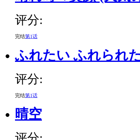
评分:
完结
第1话
ふれたい ふれられ
评分:
完结
第1话
晴空
评分: