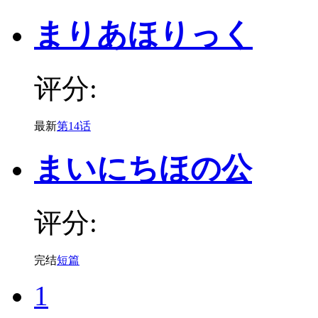
まりあほりっく
评分:
最新
第14话
まいにちほの公
评分:
完结
短篇
1