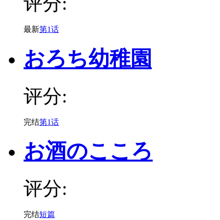
评分:
最新
第1话
おろち幼稚園
评分:
完结
第1话
お酒のこころ
评分:
完结
短篇