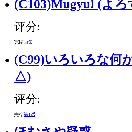
(C103)Mugyu! (よろ
评分:
完结
画集
(C99)いろいろな何か。
△)
评分:
完结
第1话