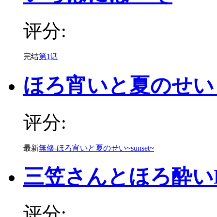
评分:
完结
第1话
ほろ宵いと夏のせい ~se
评分:
最新
無修-ほろ宵いと夏のせい~sunset~
三笠さんとほろ酔い
评分: