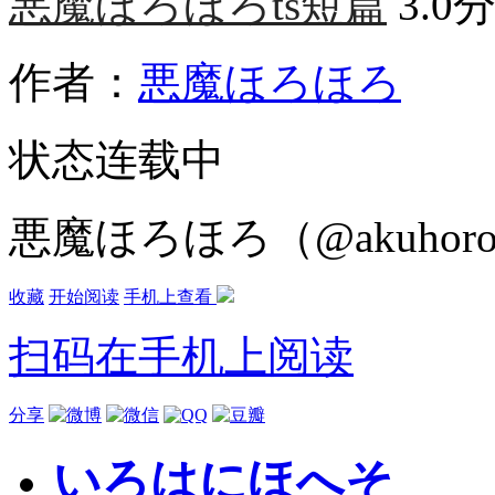
悪魔ほろほろts短篇
3.0
作者：
悪魔ほろほろ
状态
连载中
悪魔ほろほろ（@akuhor
收藏
开始阅读
手机上查看
扫码在手机上阅读
分享
いろはにほへそ