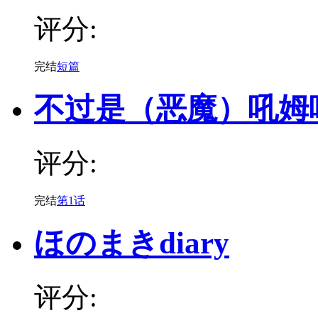
评分:
完结
短篇
不过是（恶魔）吼姆
评分:
完结
第1话
ほのまきdiary
评分: