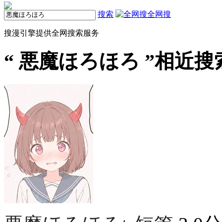
搜索
全网搜
搜漫引擎提供全网搜索服务
“
悪魔ほろほろ
”相近搜