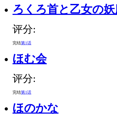
ろくろ首と乙女の妖
评分:
完结
第1话
ほむ会
评分:
完结
第1话
ほのかな