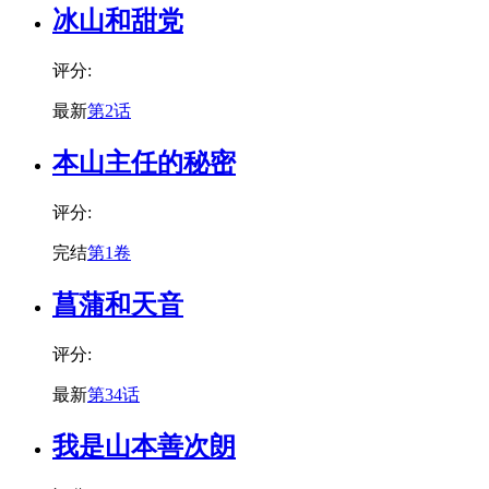
冰山和甜党
评分:
最新
第2话
本山主任的秘密
评分:
完结
第1卷
菖蒲和天音
评分:
最新
第34话
我是山本善次朗