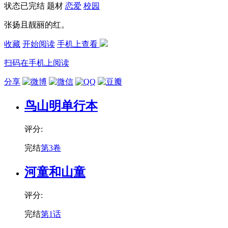
状态
已完结
题材
恋爱
校园
张扬且靓丽的红。
收藏
开始阅读
手机上查看
扫码在手机上阅读
分享
鸟山明单行本
评分:
完结
第3卷
河童和山童
评分:
完结
第1话