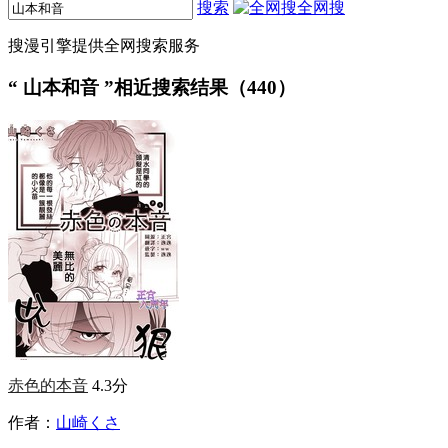
搜索
全网搜
搜漫引擎提供全网搜索服务
“
山本和音
”相近搜索结果（440）
赤色的本音
4.3分
作者：
山崎くさ