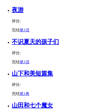
夜游
评分:
完结
第1话
不识夏天的孩子们
评分:
完结
第1话
山下和美短篇集
评分:
完结
第1卷
山田和七个魔女