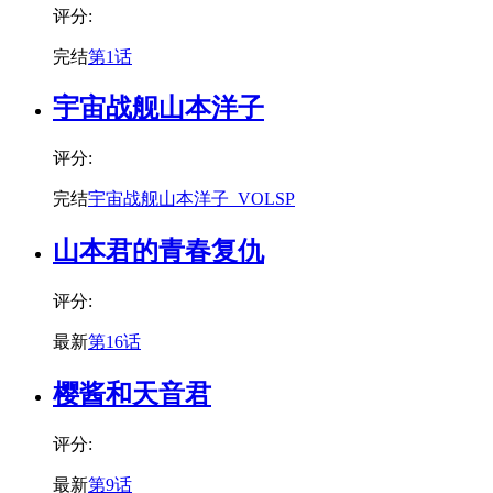
评分:
完结
第1话
宇宙战舰山本洋子
评分:
完结
宇宙战舰山本洋子_VOLSP
山本君的青春复仇
评分:
最新
第16话
樱酱和天音君
评分:
最新
第9话