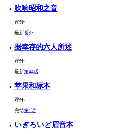
吹响昭和之音
评分:
最新
番外
据幸存的六人所述
评分:
最新
第44话
苹果和标本
评分:
完结
第1话
いぎろいど眉音本