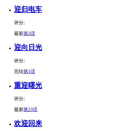
迎归电车
评分:
最新
第2话
迎向日光
评分:
完结
第1话
重迎曙光
评分:
最新
第23话
欢迎回来