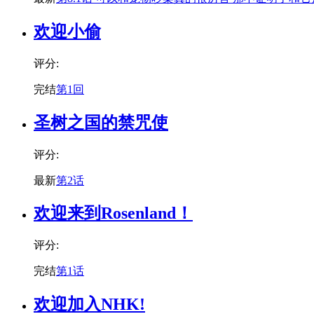
欢迎小偷
评分:
完结
第1回
圣树之国的禁咒使
评分:
最新
第2话
欢迎来到Rosenland！
评分:
完结
第1话
欢迎加入NHK!