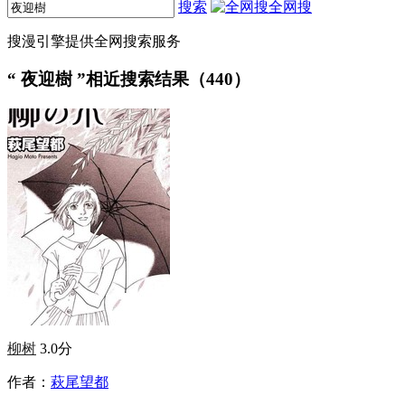
搜索
全网搜
搜漫引擎提供全网搜索服务
“
夜迎樹
”相近搜索结果（440）
柳树
3.0分
作者：
萩尾望都