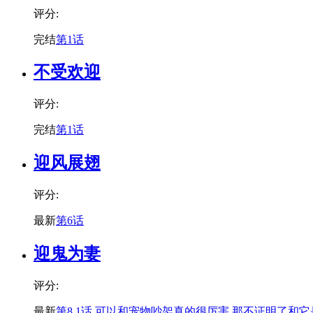
评分:
完结
第1话
不受欢迎
评分:
完结
第1话
迎风展翅
评分:
最新
第6话
迎鬼为妻
评分:
最新
第8.1话 可以和宠物吵架真的很厉害 那不证明了和