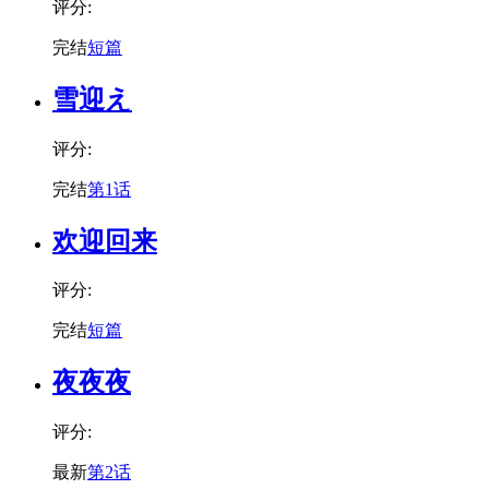
评分:
完结
短篇
雪迎え
评分:
完结
第1话
欢迎回来
评分:
完结
短篇
夜夜夜
评分:
最新
第2话