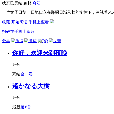
状态
已完结
题材
奇幻
一位女子日复一日地伫立在那棵日渐茁壮的柳树下，注视着来
收藏
开始阅读
手机上查看
扫码在手机上阅读
分享
你好，欢迎来到夜晚
评分:
完结
全一卷
遙かなる大樹
评分:
最新
第1话