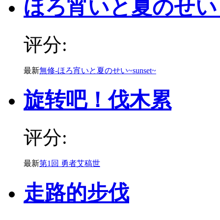
ほろ宵いと夏のせい ~se
评分:
最新
無修-ほろ宵いと夏のせい~sunset~
旋转吧！伐木累
评分:
最新
第1回 勇者艾稿世
走路的步伐