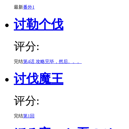
最新
番外1
讨勒个伐
评分:
完结
第4话 攻略完毕，然后。。。
讨伐魔王
评分:
完结
第1回