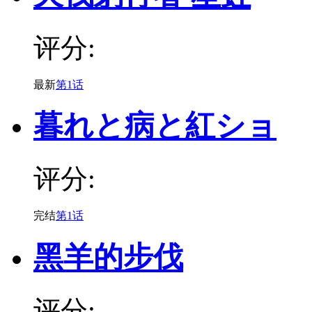
评分:
最新
第1话
暮れと病と紅ショ
评分:
完结
第1话
黑羊的步伐
评分: