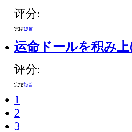
评分:
完结
短篇
运命ドールを积み上
评分:
完结
短篇
1
2
3