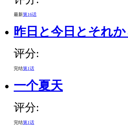
最新
第16话
昨日と今日とそれか
评分:
完结
第1话
一个夏天
评分:
完结
第1话