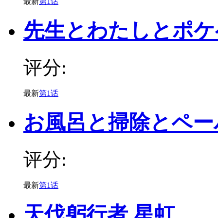
最新
第1话
先生とわたしとポケ
评分:
最新
第1话
お風呂と掃除とペー
评分:
最新
第1话
天伐躬行者 星虹