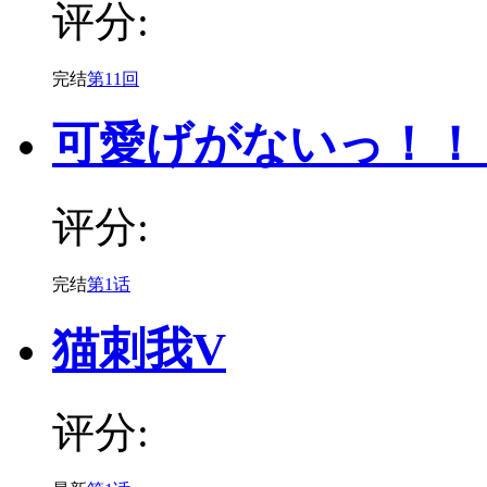
评分:
完结
第11回
可愛げがないっ！！
评分:
完结
第1话
猫刺我V
评分: