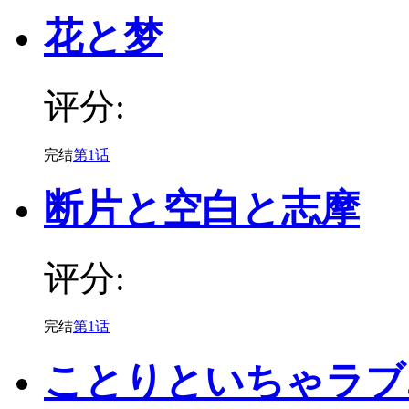
花と梦
评分:
完结
第1话
断片と空白と志摩
评分:
完结
第1话
ことりといちゃラブ