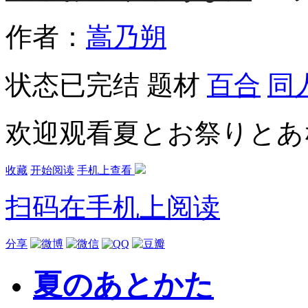
作者：
嵩乃朔
状态
已完结
题材
百合
同
欢迎观看夏とお祭りとあ
收藏
开始阅读
手机上查看
扫码在手机上阅读
分享
夏のあとかた