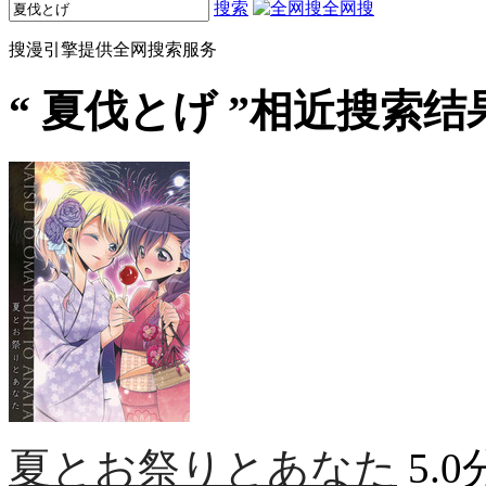
搜索
全网搜
搜漫引擎提供全网搜索服务
“
夏伐とげ
”相近搜索结果
夏とお祭りとあなた
5.0