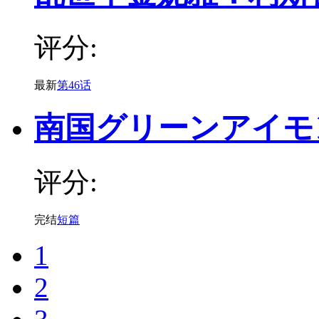
评分:
最新
第46话
南国グリーンアイモ
评分:
完结
短篇
1
2