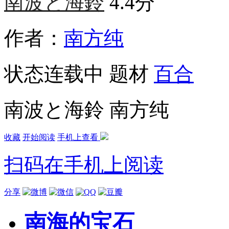
南波と海鈴
4.4分
作者：
南方纯
状态
连载中
题材
百合
南波と海鈴 南方纯
收藏
开始阅读
手机上查看
扫码在手机上阅读
分享
南海的宝石