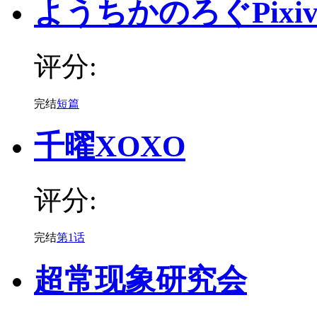
ようちかのろぐPixi
评分:
完结
短篇
千曜XOXO
评分:
完结
第1话
超常现象研究会