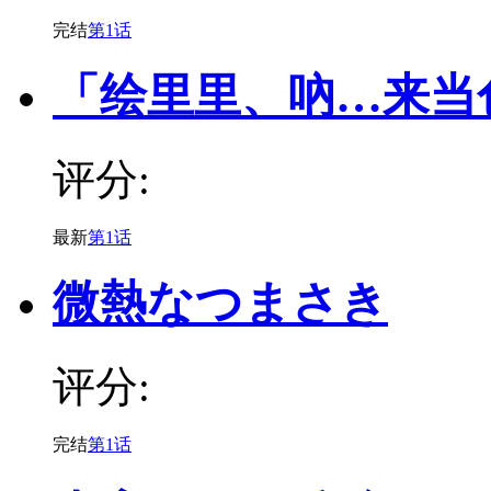
完结
第1话
「绘里里、吶…来当色
评分:
最新
第1话
微熱なつまさき
评分:
完结
第1话