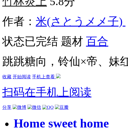
竹林炎上
5.8分
作者：
米(さとうメメ子)
状态
已完结
题材
百合
跳跳糖向，铃仙×帝、妹
收藏
开始阅读
手机上查看
扫码在手机上阅读
分享
Home sweet home