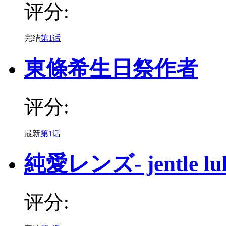
评分:
完结
第1话
東條希生日祭作者
评分:
最新
第1话
純愛レンズ- jentle lul
评分: