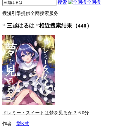
搜索
全网搜
搜漫引擎提供全网搜索服务
“
三越はるは
”相近搜索结果（440）
ドレミー・スイートは梦を见るか？
6.0分
作者：
型K式