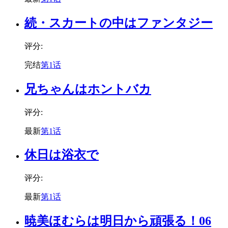
続・スカートの中はファンタジー
评分:
完结
第1话
兄ちゃんはホントバカ
评分:
最新
第1话
休日は浴衣で
评分:
最新
第1话
暁美ほむらは明日から頑張る！06