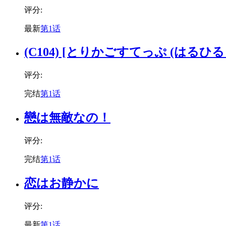
评分:
最新
第1话
(C104) [とりかごすてっぷ (はるひるり)] 
评分:
完结
第1话
戀は無敵なの！
评分:
完结
第1话
恋はお静かに
评分:
最新
第1话