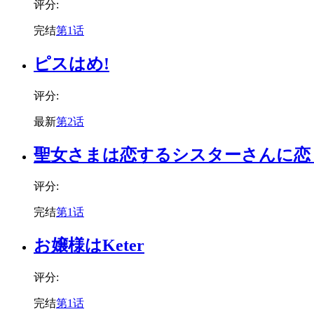
评分:
完结
第1话
ピスはめ!
评分:
最新
第2话
聖女さまは恋するシスターさんに恋
评分:
完结
第1话
お嬢様はKeter
评分:
完结
第1话