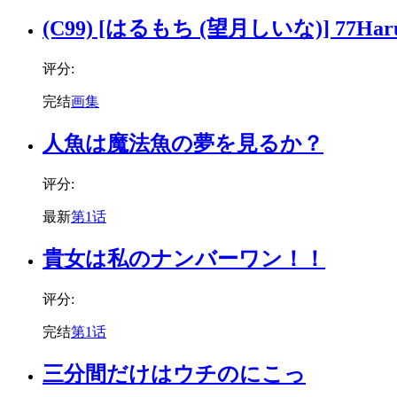
(C99) [はるもち (望月しいな)] 77Haru C
评分:
完结
画集
人魚は魔法魚の夢を見るか？
评分:
最新
第1话
貴女は私のナンバーワン！！
评分:
完结
第1话
三分間だけはウチのにこっ