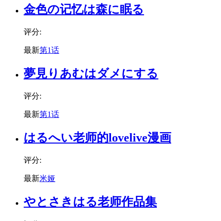
金色の记忆は森に眠る
评分:
最新
第1话
夢見りあむはダメにする
评分:
最新
第1话
はるへい老师的lovelive漫画
评分:
最新
米娅
やとさきはる老师作品集