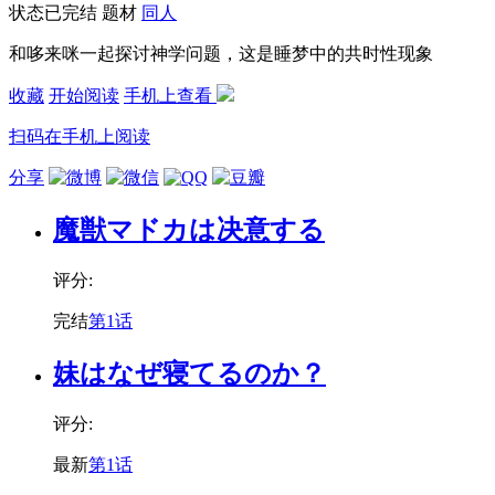
状态
已完结
题材
同人
和哆来咪一起探讨神学问题，这是睡梦中的共时性现象
收藏
开始阅读
手机上查看
扫码在手机上阅读
分享
魔獣マドカは决意する
评分:
完结
第1话
妹はなぜ寝てるのか？
评分:
最新
第1话