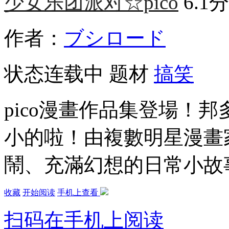
少女乐团派对☆pico
6.1分
作者：
ブシロード
状态
连载中
题材
搞笑
pico漫畫作品集登場！
小的啦！由複數明星漫畫
鬧、充滿幻想的日常小故
收藏
开始阅读
手机上查看
扫码在手机上阅读